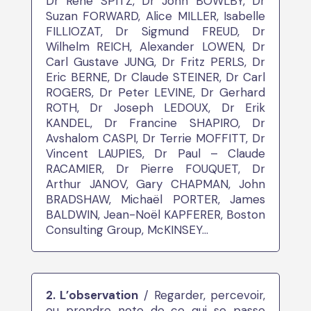
Dr René SPITZ, Dr John BOWLBY, Dr
Suzan FORWARD, Alice MILLER, Isabelle
FILLIOZAT, Dr Sigmund FREUD, Dr
Wilhelm REICH, Alexander LOWEN, Dr
Carl Gustave JUNG, Dr Fritz PERLS, Dr
Eric BERNE, Dr Claude STEINER, Dr Carl
ROGERS, Dr Peter LEVINE, Dr Gerhard
ROTH, Dr Joseph LEDOUX, Dr Erik
KANDEL, Dr Francine SHAPIRO, Dr
Avshalom CASPI, Dr Terrie MOFFITT, Dr
Vincent LAUPIES, Dr Paul – Claude
RACAMIER, Dr Pierre FOUQUET, Dr
Arthur JANOV, Gary CHAPMAN, John
BRADSHAW, Michaël PORTER, James
BALDWIN, Jean-Noël KAPFERER, Boston
Consulting Group, McKINSEY…
2. L’observation
/ Regarder, percevoir,
ou prendre note de ce qui se passe